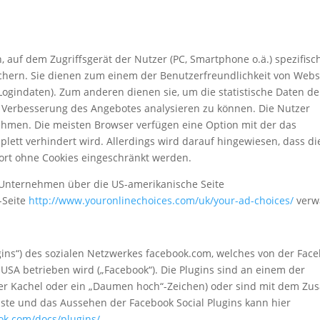
, auf dem Zugriffsgerät der Nutzer (PC, Smartphone o.ä.) spezifisc
chern. Sie dienen zum einem der Benutzerfreundlichkeit von Webs
ogindaten). Zum anderen dienen sie, um die statistische Daten de
 Verbesserung des Angebotes analysieren zu können. Die Nutzer
nehmen. Die meisten Browser verfügen eine Option mit der das
lett verhindert wird. Allerdings wird darauf hingewiesen, dass di
rt ohne Cookies eingeschränkt werden.
 Unternehmen über die US-amerikanische Seite
-Seite
http://www.youronlinechoices.com/uk/your-ad-choices/
verw
gins“) des sozialen Netzwerkes facebook.com, welches von der Fac
4, USA betrieben wird („Facebook“). Die Plugins sind an einem der
uer Kachel oder ein „Daumen hoch“-Zeichen) oder sind mit dem Zus
Liste und das Aussehen der Facebook Social Plugins kann hier
ok.com/docs/plugins/
.