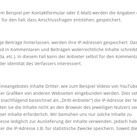
m Beispiel per Kontaktformular oder E-Mail) werden die Angaben
für den Fall, dass Anschlussfragen entstehen, gespeichert.
 Beiträge hinterlassen, werden ihre IP-Adressen gespeichert. Da
mand in Kommentaren und Beiträgen widerrechtliche Inhalte schreib
a, etc.). In diesem Fall kann der Anbieter selbst für den Komment
r Identität des Verfassers interessiert.
neangebotes Inhalte Dritter, wie zum Beispiel Videos von YouTube
der Grafiken von anderen Webseiten eingebunden werden. Dies set
 (nachfolgend bezeichnet als „Dritt-Anbieter“) die IP-Adresse der N
n sie die Inhalte nicht an den Browser des jeweiligen Nutzers s
ieser Inhalte erforderlich. Wir bemühen uns nur solche Inhalte zu
resse lediglich zur Auslieferung der Inhalte verwenden. Jedoch ha
eter die IP-Adresse z.B. für statistische Zwecke speichern. Soweit di