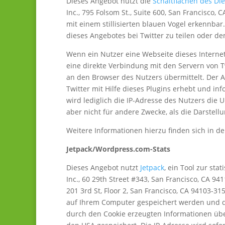
Dieses Angebot nutzt die
Schaltflächen des Die
Inc., 795 Folsom St., Suite 600, San Francisco, 
mit einem stillisierten blauen Vogel erkennbar.
dieses Angebotes bei Twitter zu teilen oder de
Wenn ein Nutzer eine Webseite dieses Interneta
eine direkte Verbindung mit den Servern von Twi
an den Browser des Nutzers übermittelt. Der A
Twitter mit Hilfe dieses Plugins erhebt und i
wird lediglich die IP-Adresse des Nutzers die 
aber nicht für andere Zwecke, als die Darstellu
Weitere Informationen hierzu finden sich in de
Jetpack/Wordpress.com-Stats
Dieses Angebot nutzt
Jetpack
, ein Tool zur st
Inc., 60 29th Street #343, San Francisco, CA 9
201 3rd St, Floor 2, San Francisco, CA 94103-3
auf Ihrem Computer gespeichert werden und di
durch den Cookie erzeugten Informationen übe