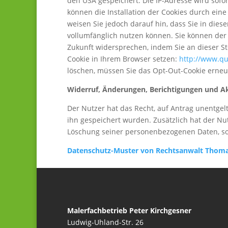
den USA gespeichert. Die IP-Adresse wird sofo
können die Installation der Cookies durch ein
weisen Sie jedoch darauf hin, dass Sie in dies
vollumfänglich nutzen können. Sie können de
Zukunft widersprechen, indem Sie an dieser Ste
Cookie in Ihrem Browser setzen:
http://www.qu
löschen, müssen Sie das Opt-Out-Cookie erneu
Widerruf, Änderungen, Berichtigungen und A
Der Nutzer hat das Recht, auf Antrag unentgel
ihn gespeichert wurden. Zusätzlich hat der Nu
Löschung seiner personenbezogenen Daten, so
Datenschutz-Muster von Rechtsanwalt Thoma
Malerfachbetrieb Peter Kirchgesner
Ludwig-Uhland-Str. 26