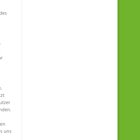
 des
s
t
ar
,
zt
utzer
enden.
ben
es uns