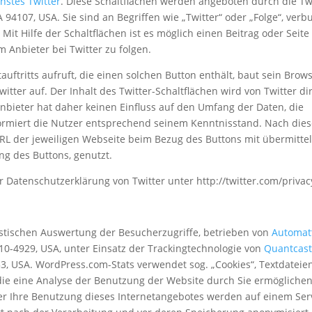
nstes Twitter
. Diese Schaltflächen werden angeboten durch die Tw
CA 94107, USA. Sie sind an Begriffen wie „Twitter“ oder „Folge“, ver
 Mit Hilfe der Schaltflächen ist es möglich einen Beitrag oder Seite
m Anbieter bei Twitter zu folgen.
uftritts aufruft, die einen solchen Button enthält, baut sein Brow
tter auf. Der Inhalt des Twitter-Schaltflächen wird von Twitter di
nbieter hat daher keinen Einfluss auf den Umfang der Daten, die
nformiert die Nutzer entsprechend seinem Kenntnisstand. Nach die
URL der jeweiligen Webseite beim Bezug des Buttons mit übermittel
ng des Buttons, genutzt.
r Datenschutzerklärung von Twitter unter http://twitter.com/privac
atistischen Auswertung der Besucherzugriffe, betrieben von
Automat
4110-4929, USA, unter Einsatz der Trackingtechnologie von
Quantcast
153, USA. WordPress.com-Stats verwendet sog. „Cookies“, Textdateien
e eine Analyse der Benutzung der Website durch Sie ermöglichen
r Ihre Benutzung dieses Internetangebotes werden auf einem Ser