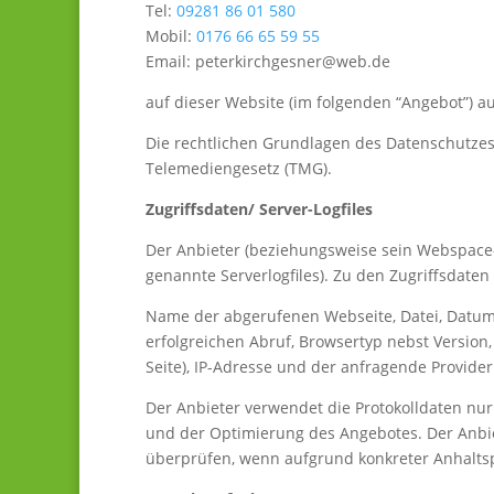
Tel:
09281 86 01 580
Mobil:
0176 66 65 59 55
Email: peterkirchgesner@web.de
auf dieser Website (im folgenden “Angebot”) au
Die rechtlichen Grundlagen des Datenschutze
Telemediengesetz (TMG).
Zugriffsdaten/ Server-Logfiles
Der Anbieter (beziehungsweise sein Webspace-P
genannte Serverlogfiles). Zu den Zugriffsdaten
Name der abgerufenen Webseite, Datei, Datum
erfolgreichen Abruf, Browsertyp nebst Version
Seite), IP-Adresse und der anfragende Provider
Der Anbieter verwendet die Protokolldaten nur
und der Optimierung des Angebotes. Der Anbiet
überprüfen, wenn aufgrund konkreter Anhaltsp