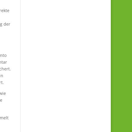
rekte
g der
onto
ntar
chert.
in
t.
wie
se
mmelt