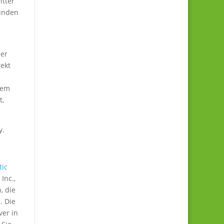
itter
bunden
ser
rekt
sem
t,
y.
tic
Inc.,
, die
. Die
ver in