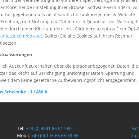
rt nach der Verarbeitung und vor deren Speicherung anonymisiert.
e entsprechende Einstellung Ihrer Browser Software verhindern; wi
em Fall gegebenenfalls nicht sämtliche Funktionen dieser Website
r Erhebung und Nutzung der Daten durch Quantcast mit Wirkung fü
lle durch einen Klick auf den Link „Click here to opt-out“ ein Opt-
antcast.com/opt-out
. Sollten Sie alle Cookies auf Ihrem Rechner
t setzen.
ktualisierungen
tlich Auskunft zu erhalten über die personenbezogenen Daten, die
tzer das Recht auf Berichtigung unrichtiger Daten, Sperrung und
weit dem keine gesetzliche Aufbewahrungspflicht entgegensteht.
s Schwenke – I LAW it
Tel:
+49 (0) 9281 86 01 580
Kon
Mobil:
+49 (0) 176 66 65 59 55
Im