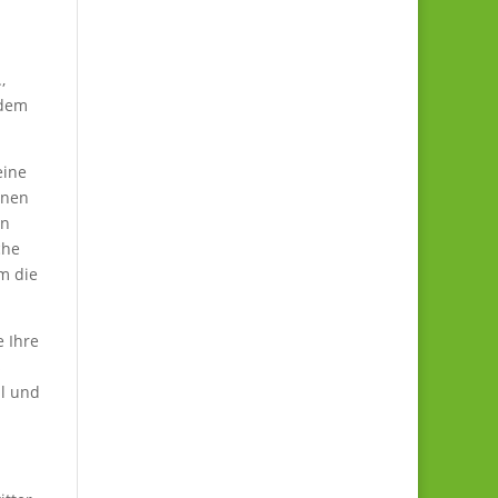
,
 dem
eine
inen
en
che
m die
 Ihre
s
ml und