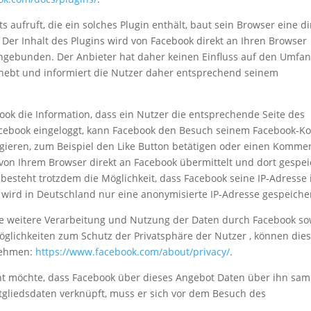
aufruft, die ein solches Plugin enthält, baut sein Browser eine di
Der Inhalt des Plugins wird von Facebook direkt an Ihren Browser
ingebunden. Der Anbieter hat daher keinen Einfluss auf den Umfan
erhebt und informiert die Nutzer daher entsprechend seinem
ook die Information, dass ein Nutzer die entsprechende Seite des
Facebook eingeloggt, kann Facebook den Besuch seinem Facebook-K
gieren, zum Beispiel den Like Button betätigen oder einen Komme
von Ihrem Browser direkt an Facebook übermittelt und dort gespei
, besteht trotzdem die Möglichkeit, dass Facebook seine IP-Adresse 
 wird in Deutschland nur eine anonymisierte IP-Adresse gespeicher
 weitere Verarbeitung und Nutzung der Daten durch Facebook so
glichkeiten zum Schutz der Privatsphäre der Nutzer , können die
nehmen:
https://www.facebook.com/about/privacy/
.
ht möchte, dass Facebook über dieses Angebot Daten über ihn sa
tgliedsdaten verknüpft, muss er sich vor dem Besuch des