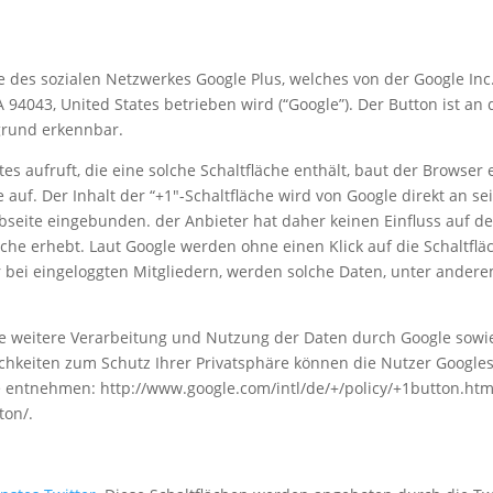
 des sozialen Netzwerkes Google Plus, welches von der Google Inc.
94043, United States betrieben wird (“Google”). Der Button ist an
grund erkennbar.
 aufruft, die eine solche Schaltfläche enthält, baut der Browser 
auf. Der Inhalt der “+1″-Schaltfläche wird von Google direkt an se
bseite eingebunden. der Anbieter hat daher keinen Einfluss auf d
che erhebt. Laut Google werden ohne einen Klick auf die Schaltflä
bei eingeloggten Mitgliedern, werden solche Daten, unter andere
weitere Verarbeitung und Nutzung der Daten durch Google sowie
chkeiten zum Schutz Ihrer Privatsphäre können die Nutzer Google
e entnehmen: http://www.google.com/intl/de/+/policy/+1button.ht
ton/.