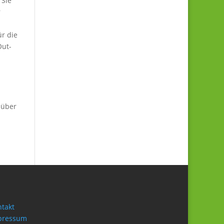
 Sie
r
r die
Out-
 über
takt
pressum