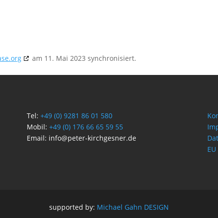
ase.org
am 11. Mai 2023 synchronisiert.
Tel:
+49 (0) 9281 86 01 580
Kon
Mobil:
+49 (0) 176 66 65 59 55
Im
Email: info@peter-kirchgesner.de
Da
EU 
supported by:
Michael Gahn DESIGN