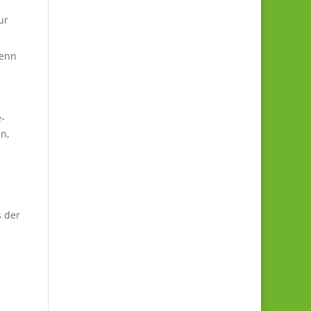
ur
denn
e-
n,
s der