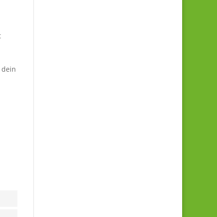
t
 dein
t