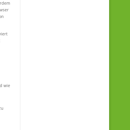
erdem
owser
on
iert
t
d wie
zu