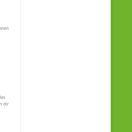
ionen
das
n dir