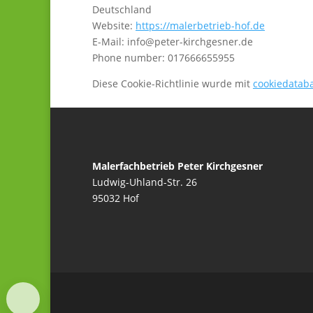
Deutschland
Website:
https://malerbetrieb-hof.de
E-Mail:
info@peter-kirchgesner.de
Phone number: 017666655955
Diese Cookie-Richtlinie wurde mit
cookiedatab
Malerfachbetrieb Peter Kirchgesner
Ludwig-Uhland-Str. 26
95032 Hof