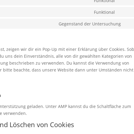
Funktional
Consen
service
to
Funktional
burst-
Consen
service
statisti
to
Gegenstand der Untersuchung
compli
Con
service
to
divi-
serv
(elegan
sons
, zeigen wir dir ein Pop-Up mit einer Erklärung über Cookies. So
themes
 du uns dein Einverständnis, alle von dir gewählten Kategorien von
lärung beschrieben zu verwenden. Du kannst die Verwendung von
er bitte beachte, dass unsere Website dann unter Umständen nicht
n
-Unterstützung geladen. Unter AMP kannst du die Schaltfläche zum
te verwenden.
und Löschen von Cookies