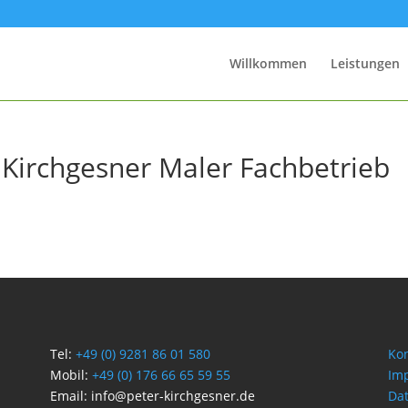
Willkommen
Leistungen
Kirchgesner Maler Fachbetrieb
Tel:
+49 (0) 9281 86 01 580
Kon
Mobil:
+49 (0) 176 66 65 59 55
Im
Email: info@peter-kirchgesner.de
Da