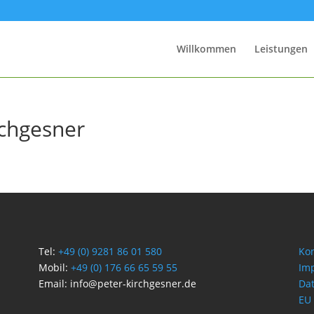
Willkommen
Leistungen
rchgesner
Tel:
+49 (0) 9281 86 01 580
Kon
Mobil:
+49 (0) 176 66 65 59 55
Im
Email: info@peter-kirchgesner.de
Da
EU 